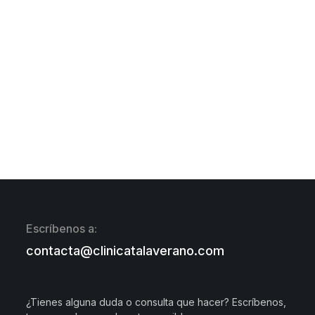
Escríbenos a:
contacta@clinicatalaverano.com
¿Tienes alguna duda o consulta que hacer? Escríbenos,