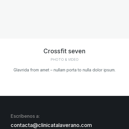
Crossfit seven
PHOTO & VIDEO
Glavrida from amet – nullam porta to nulla dolor ipsum.
Escríbenos a:
contacta@clinicatalaverano.com